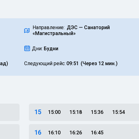
Направление:
ДЭС — Санаторий
«Магистральный»
Дни:
Будни
зад)
Следующий рейс:
09:51
(Через 12 мин.)
15
15:00
15:18
15:36
15:54
16
16:10
16:26
16:45