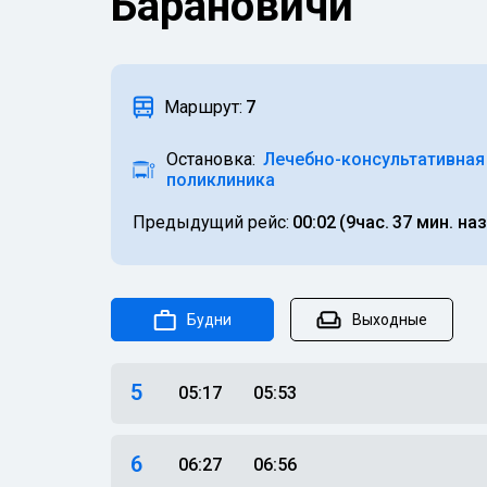
Барановичи
Маршрут:
7
Остановка:
Лечебно-консультативная
поликлиника
Предыдущий рейс:
00:02
(9час.
37 мин. на
Будни
Выходные
5
05:17
05:53
6
06:27
06:56