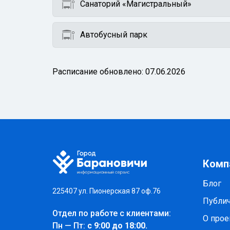
Санаторий «Магистральный»
Автобусный парк
Расписание обновлено: 07.06.2026
Комп
Блог
225407 ул. Пионерская 87 оф.76
Публи
Отдел по работе с клиентами:
О прое
Пн — Пт:
с 9:00 до 18:00.