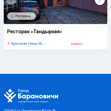
Рестораны
Ресторан «Тандырная»
Брестская Улица, 98,...
Закрыто
225407 ул. Пионерская 87 оф.76