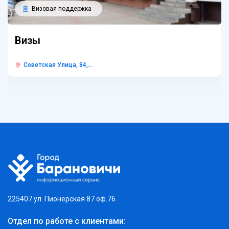
Визовая поддержка
Визы
Советская Улица, 84,...
225407 ул. Пионерская 87 оф.76
Отдел по работе с клиентами: