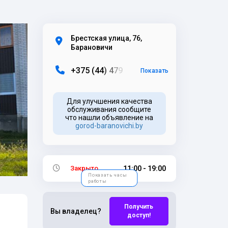
Брестская улица, 76,
Барановичи
+
3
7
5
(
4
4
)
4
7
9
Показать
Для улучшения качества
обслуживания сообщите
что нашли объявление на
gorod-baranovichi.by
Закрыто
11:00 - 19:00
Показать часы
работы
Получить
Вы владелец?
доступ!