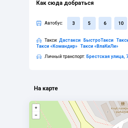
Как сюда добраться
Автобус:
3
5
6
10
Такси:
Дастакси
БыстроТакси
Такс
Такси «Командир»
Такси «ВлаКиЛи»
Личный транспорт:
Брестская улица, 
На карте