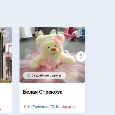
Сваде
Свадебные салоны
Свадеб
Белая Стрекоза
Мечта 
Ул. Тельмана, 175, Б...
Закрыто
Улица Царю
о