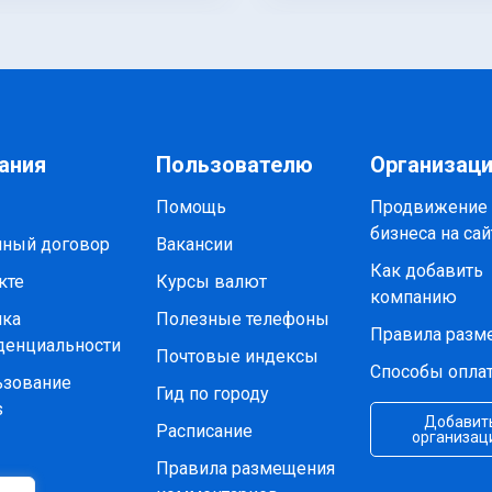
ания
Пользователю
Организац
Помощь
Продвижение
бизнеса на сай
чный договор
Вакансии
Как добавить
кте
Курсы валют
компанию
ика
Полезные телефоны
Правила разм
денциальности
Почтовые индексы
Способы опла
ьзование
Гид по городу
s
Добавит
Расписание
организац
Правила размещения