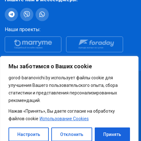
Наши проекты:
Просмотры за последние 30 дней: 521 140
Мы заботимся о Ваших cookie
gorod-baranovichi.by использует файлы cookie для
Способы оплаты:
улучшения Вашего пользовательского опыта, сбора
статистики и представления персонализированных
рекомендаций.
© ООО «Скролл Медиа Солюшнс» УНП 291486496, Зарегистрировано 30
мая 2017 г. Барановичским горисполкомом. Включено в
Нажав «Принять», Вы даете согласие на обработку
государственный информационный ресурс «Реестр
рекламораспространителей» под номером 2088.
файлов cookie
Использование Cookies
© 2026 Информационный сервис «Город Барановичи»
Частичное или полное копирование любых материалов сайта возможно только с
Настроить
Отклонить
Принять
письменного разрешения администрации ООО "Скролл Медиа Солюшнс". При
копировании авторских материалов запрещено использование атрибута rel="nofollow"