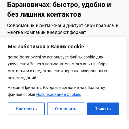
Барановичах: быстро, удобно и
без лишних контактов
Современный ритм жизни диктует свои правила, и
многие компании внедряют формат
самообслуживания, чтобы сделать процесс
Мы заботимся о Ваших cookie
покупок и получения услуг максимально быстрым
и комфортным. Тег «Самообслуживание» в
gorod-baranovichi.by использует файлы cookie для
каталоге gorod-baranovichi.by поможет быстро найти
улучшения Вашего пользовательского опыта, сбора
организации в Барановичах, где клиенты могут
статистики и представления персонализированных
самостоятельно выбирать товары, оформлять
рекомендаций.
заказы или пользоваться оборудованием. Это
экономит ваше время и даёт больше свободы.
Нажав «Принять», Вы даете согласие на обработку
файлов cookie
Использование Cookies
Показать всё
Что такое самообслуживание и в чём
его преимущества?
Настроить
Отклонить
Принять
Самообслуживание — это формат работы, при
котором клиент самостоятельно выполняет