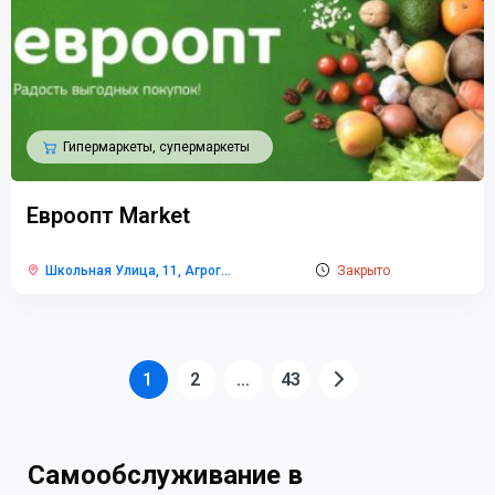
Гипермаркеты, супермаркеты
Евроопт Market
Школьная Улица, 11, Агрог
...
Закрыто
1
2
…
43
Самообслуживание в